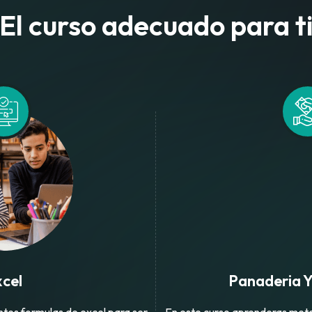
El curso adecuado para t
cel
Panaderia Y