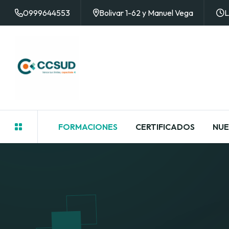
0999644553
Bolivar 1-62 y Manuel Vega
L
FORMACIONES
CERTIFICADOS
NUE