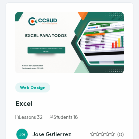
Web Design
Excel
Lessons 32
Students 18
Jose Gutierrez
JG
(0)