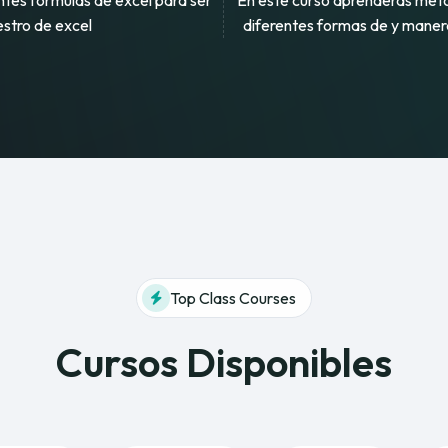
ntes formulas de excel para ser
En este curso aprenderas meto
stro de excel
diferentes formas de y maner
Top Class Courses
Cursos Disponibles