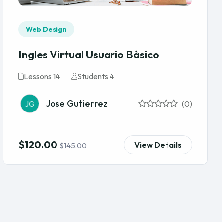
Web Design
Ingles Virtual Usuario Bàsico
Lessons 14
Students 4
Jose Gutierrez
JG
(0)
$120.00
View Details
$145.00