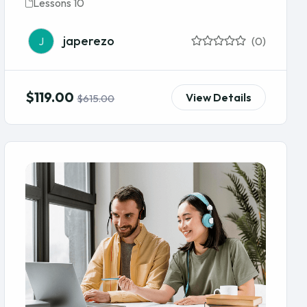
Lessons 10
japerezo
J
(0)
$119.00
View Details
$615.00