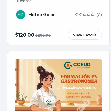
Lessons 1
Mateo Galan
MG
(0)
$120.00
View Details
$200.00