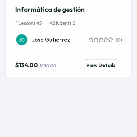
Informática de gestión
Lessons 45
Students 2
Jose Gutierrez
JG
(0)
$134.00
View Details
$150.00