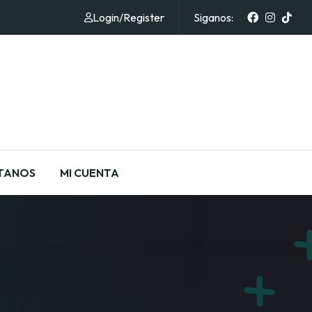
Login
/
Register
Siganos:
TANOS
MI CUENTA