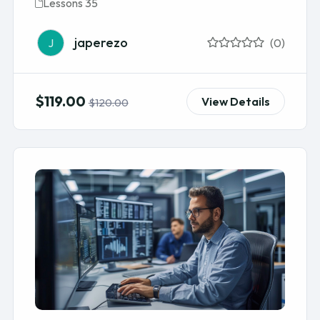
Lessons 35
japerezo
J
(0)
$119.00
View Details
$120.00